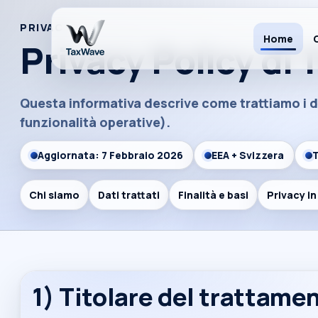
PRIVACY
Home
Privacy Policy di
Piattaforma TaxWave
Questa informativa descrive come trattiamo i d
Naviga le funzionalità principali senza perdere
funzionalità operative).
Dashboard live
📊
Aggiornata: 7 Febbraio 2026
EEA + Svizzera
T
Grafici realtime e snapshot
Chi siamo
Dati trattati
Finalità e basi
Privacy i
Simulatore tasse
🧮
Stime in tempo reale
1) Titolare del trattame