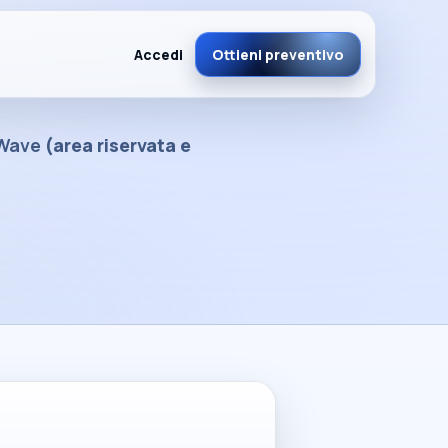
Accedi
Ottieni preventivo
Esc per chiudere
xWave
(area riservata e
Scadenziario smart
⏰
Promemoria F24 & adempimenti
FAQ
❓
Tutto chiaro prima di iniziare