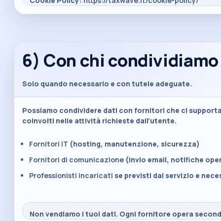
Cookie Policy:
https://taxwave.it/cookie-policy/
6) Con chi condividiamo 
Solo quando necessario e con tutele adeguate.
Possiamo condividere dati con fornitori che ci supportan
coinvolti nelle attività richieste dall’utente.
Fornitori IT
(hosting, manutenzione, sicurezza)
Fornitori di comunicazione
(invio email, notifiche ope
Professionisti incaricati
se previsti dal servizio e nece
Non vendiamo i tuoi dati. Ogni fornitore opera second