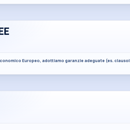
EE
zio Economico Europeo, adottiamo garanzie adeguate (es. clauso