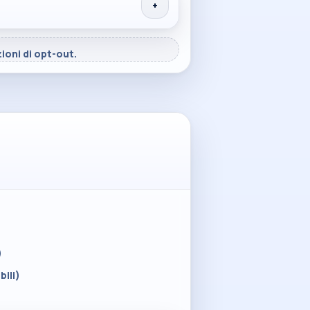
+
ioni di opt-out.
)
ili)