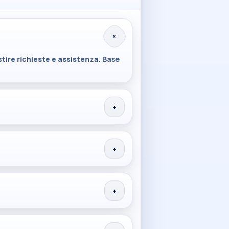
+
stire richieste e assistenza.
Base
+
+
+