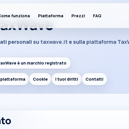
Come funziona
Piattaforma
Prezzi
FAQ
 TaxWave
ati personali su
taxwave.it
e sulla
piattaforma Ta
 il contesto
Fatture illimitate
🧾
axWave è un marchio registrato
Elettroniche + import/export
n piattaforma
Cookie
I tuoi diritti
Contatti
Area clienti
🔐
Accedi e gestisci tutto
nto