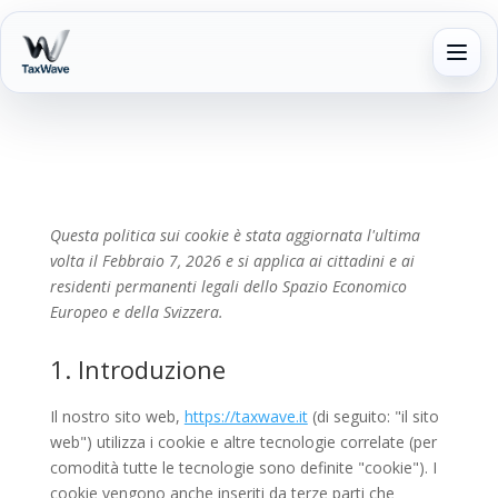
Piattaforma TaxWave
Esc per chiudere
Naviga le funzionalità principali
senza perdere il contesto
Dashboard
Fatture
Scad
Questa politica sui cookie è stata aggiornata l'ultima
📊
🧾
⏰
live
illimitate
sma
volta il Febbraio 7, 2026 e si applica ai cittadini e ai
Grafici
Elettroniche +
Pro
residenti permanenti legali dello Spazio Economico
realtime
import/export
F24 
Europeo e della Svizzera.
e
ade
snapshot
1. Introduzione
Simulatore
Area clienti
FAQ
Il nostro sito web,
https://taxwave.it
(di seguito: "il sito
🧮
🔐
❓
tasse
Accedi e
Tutt
web") utilizza i cookie e altre tecnologie correlate (per
gestisci tutto
prim
Stime in
comodità tutte le tecnologie sono definite "cookie"). I
iniz
tempo
cookie vengono anche inseriti da terze parti che