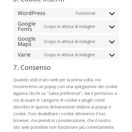
WordPress
Functional
Consent
Google
to
Scopo in attesa di indagine
Fonts
Consent
service
to
wordpress
Google
Scopo in attesa di indagine
service
Maps
Consent
google-
to
Varie
Scopo in attesa di indagine
fonts
Consent
service
to
google-
7. Consenso
service
maps
varie
Quando visiti il sito web per la prima volta, noi
mostreremo un popup con una spiegazione dei cookie.
Appena clicchi su "Salva preferenze", dai il permesso a
noi di usare le categorie di cookie e plugin come
descritto in questa dichiarazione relativa ai popup e
cookie. Puoi disabilitare i cookie attraverso il tuo
browser, ma prendi in considerazione, che il nostro
sito web potrebbe non funzionare più correttamente.