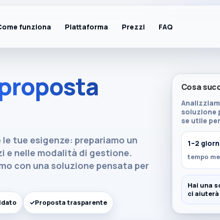
Come funziona
Piattaforma
Prezzi
FAQ
 il contesto
proposta
Cosa succ
Fatture illimitate
a
🧾
Analizziamo
Elettroniche + import/export
soluzione 
se utile pe
e le tue esigenze: prepariamo un
1–2 giorn
Area clienti
🔐
izi e nelle modalità di gestione.
Accedi e gestisci tutto
tempo me
amo con una soluzione pensata per
Hai una s
ci aiuterà
idato
✓
Proposta trasparente