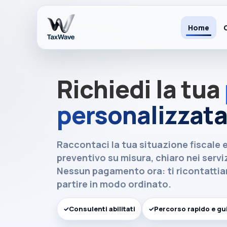
Home
Piattaforma TaxWave
Naviga le funzionalità principali senza perdere
Richiedi la tua
Dashboard live
personalizzat
📊
Grafici realtime e snapshot
Raccontaci la tua situazione fiscale 
Simulatore tasse
🧮
preventivo su misura
, chiaro nei serv
Stime in tempo reale
Nessun pagamento ora: ti ricontatti
partire in modo ordinato.
✓
Consulenti abilitati
✓
Percorso rapido e gu