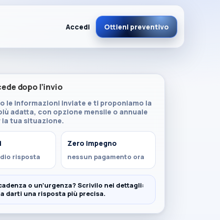
Accedi
Ottieni preventivo
Esc per chiudere
ede dopo l’invio
Scadenziario smart
⏰
 le informazioni inviate e ti proponiamo la
Promemoria F24 & adempimenti
più adatta, con opzione mensile o annuale
r la tua situazione.
i
Zero impegno
FAQ
❓
Tutto chiaro prima di iniziare
dio risposta
nessun pagamento ora
cadenza o un’urgenza? Scrivilo nei dettagli:
 a darti una risposta più precisa.