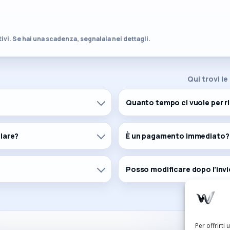
vi. Se hai una scadenza, segnalala nei dettagli.
Qui trovi le
Quanto tempo ci vuole per r
lare?
È un pagamento immediato?
Posso modificare dopo l’inv
Per offrirti