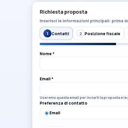
Richiesta proposta
Inserisci le informazioni principali: prima d
1
Contatti
2
Posizione fiscale
Dati personali
Nome *
Email *
Useremo questa email per inviarti la proposta e le
Preferenza di contatto
Email