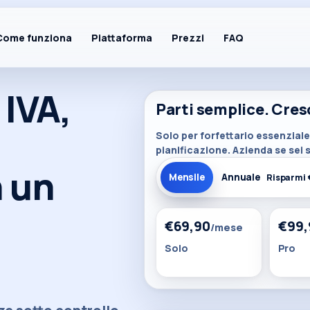
Come funziona
Piattaforma
Prezzi
FAQ
 IVA,
 il contesto
Parti semplice. Cres
Solo per forfettario essenziale.
Fatture illimitate
🧾
pianificazione. Azienda se sei 
Elettroniche + import/export
n un
Mensile
Annuale
Risparmi
Area clienti
🔐
Accedi e gestisci tutto
€69,90
€99,
/mese
Solo
Pro