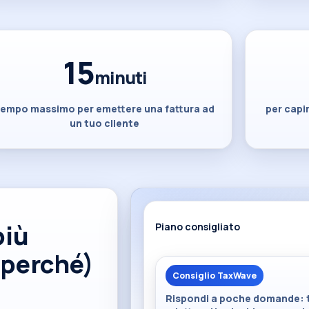
15
minuti
tempo massimo per emettere una fattura ad
per capi
un tuo cliente
più
Piano consigliato
 perché)
Consiglio TaxWave
Rispondi a poche domande: ti