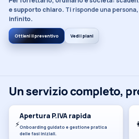
Per forfettario, ordinario e società: scade
e supporto chiaro.
Ti risponde una persona
infinito.
Ottieni il preventivo
Vedi i piani
Un servizio completo, pr
Apertura P.IVA rapida
⚡

Onboarding guidato e gestione pratica
delle fasi iniziali.