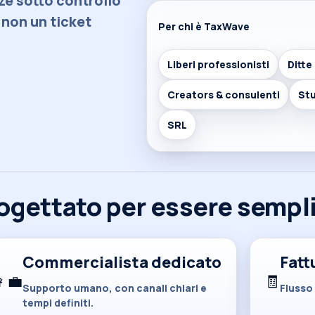
nze sotto controllo
, non un ticket
Per chi è TaxWave
Liberi professionisti
Ditte
Creators & consulenti
Stu
SRL
ogettato per essere sempl
Commercialista dedicato
Fatt
‍💼
🧾
Supporto umano, con canali chiari e
Flusso 
tempi definiti.