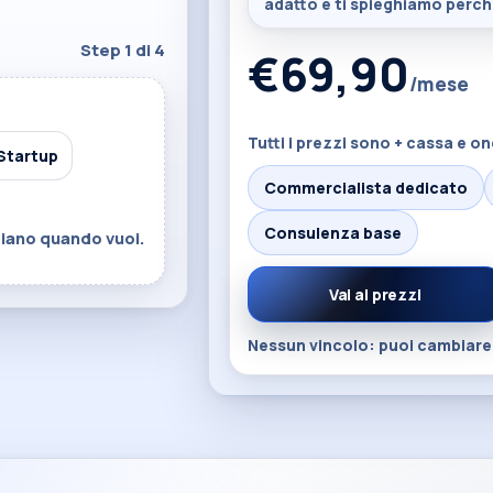
adatto e ti spieghiamo perch
Step 1 di 4
€69,90
/mese
Tutti i prezzi sono + cassa e on
 Startup
Commercialista dedicato
Consulenza base
iano quando vuoi.
Vai ai prezzi
Nessun vincolo: puoi cambiare