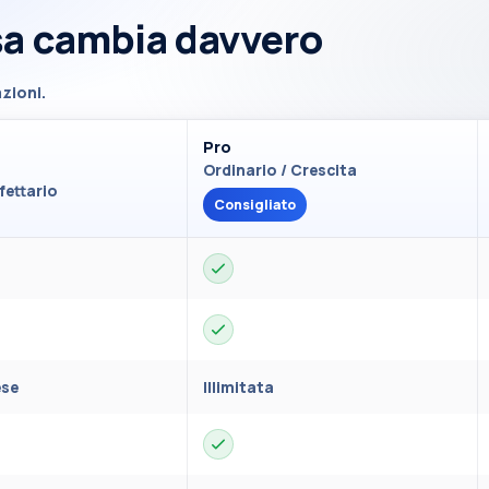
sa cambia davvero
zioni.
Pro
Ordinario / Crescita
fettario
Consigliato
ese
Illimitata