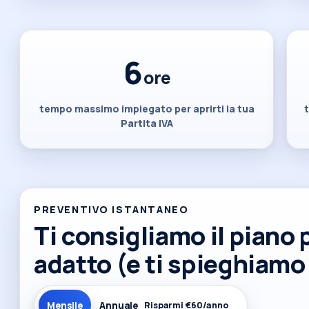
6
ore
tempo massimo impiegato per aprirti la tua
Partita IVA
PREVENTIVO ISTANTANEO
Ti consigliamo il piano 
adatto (e ti spieghiamo
Mensile
Annuale
Risparmi €60/anno