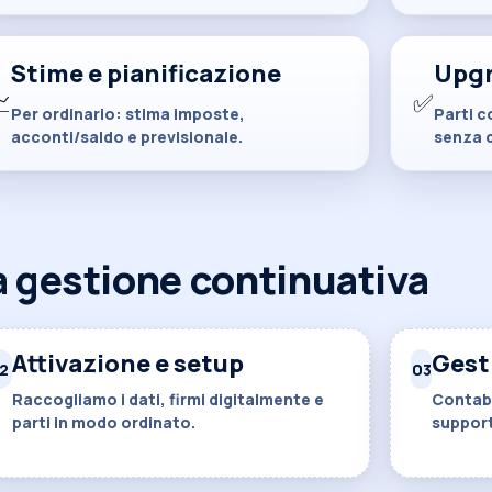
Stime e pianificazione
Upgr

✅
Per ordinario: stima imposte,
Parti c
acconti/saldo e previsionale.
senza 
la gestione continuativa
Attivazione e setup
Gest
2
03
Raccogliamo i dati, firmi digitalmente e
Contabi
parti in modo ordinato.
support