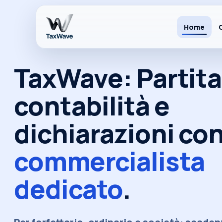
Home
Piattaforma TaxWave
TaxWave
: Partita
Naviga le funzionalità principali senza perdere
contabilità e
Dashboard live
📊
Grafici realtime e snapshot
dichiarazioni co
Simulatore tasse
commercialista
🧮
Stime in tempo reale
dedicato
.