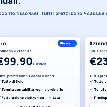
nuali.
conto fisso €60. Tutti i prezzi sono + cassa e 
ro
Azien
rdinario o crescita
SRL e soc
€99,90
€2
/mese
tti i prezzi sono + cassa e oneri.
Tutti i pr
Tutto di Solo
Tutto d
Tenuta contabilità regime ordinario
Tenuta 
Fatturazione elettronica illimitata
Predisp
⌄