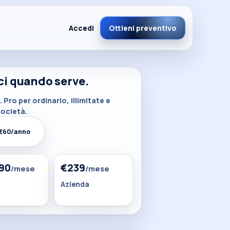
Accedi
Ottieni preventivo
Esc per chiudere
ci quando serve.
 Pro per ordinario, illimitate e
Scadenziario smart
⏰
società.
Promemoria F24 & adempimenti
 €60/anno
FAQ
❓
Tutto chiaro prima di iniziare
90
€239
/mese
/mese
Azienda