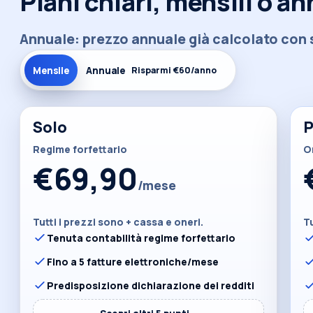
Piani chiari, mensili o an
Annuale: prezzo annuale già calcolato con s
Mensile
Annuale
Risparmi €60/anno
Solo
P
Regime forfettario
O
€69,90
/mese
Tutti i prezzi sono + cassa e oneri.
Tu
Tenuta contabilità regime forfettario
Fino a 5 fatture elettroniche/mese
Predisposizione dichiarazione dei redditi
⌄