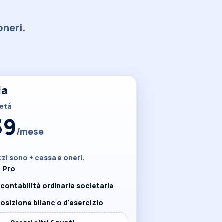
oneri.
da
ietà
39
/mese
ezzi sono + cassa e oneri.
i Pro
contabilità ordinaria societaria
osizione bilancio d’esercizio
⌄